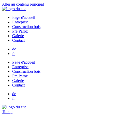
Aller au contenu principal
Page d'accueil
Entreprise
Construction bois
Pré Paroz
Galerie
Contact
de
fr
Page d'accueil
Entreprise
Construction bois
Pré Paroz
Galerie
Contact
de
fr
To top