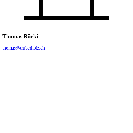
Thomas Bürki
thomas@
truberholz.ch