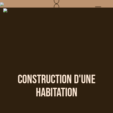
Aller
Bild
au
contenu
principal
Construction d'une
habitation