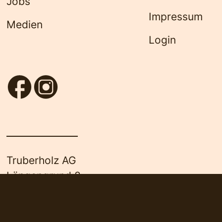
Jobs
Impressum
Medien
Login
Truberholz AG
Längengrund 8
3556 Trub
© 2012-2026 •
Truberholz AG