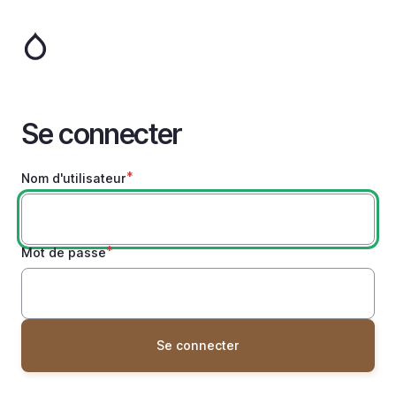
Aller
au
contenu
principal
Se connecter
Nom d'utilisateur
Mot de passe